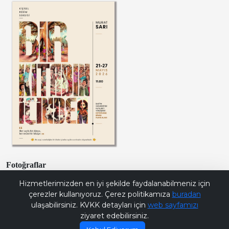
Fotoğraflar
Bana Soru Sor | Ask Me
Hizmetlerimizden en iyi şekilde faydalanabilmeniz için
çerezler kullanıyoruz. Çerez politikamıza
buradan
ulaşabilirsiniz. KVKK detayları için
web sayfamızı
ziyaret edebilirsiniz.